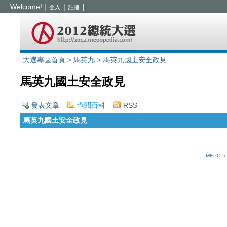
Welcome!
|
|
|
登入
註冊
大選專區首頁
>
馬英九
>
馬英九國土安全政見
馬英九國土安全政見
發表文章
查閱百科
RSS
馬英九國土安全政見
MEPO fo