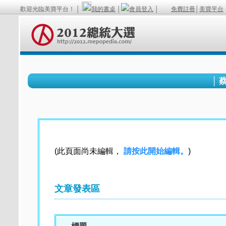
歡迎光臨美寶平台！ │
我的書桌
│
會員登入
│
免費註冊
│
美寶平台
│ 
(此頁面尚未編輯，
請按此開始編輯。
)
文章發表區