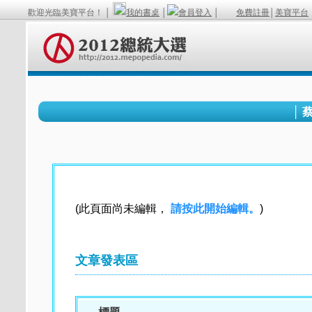
歡迎光臨美寶平台！ │
我的書桌
│
會員登入
│
免費註冊
│
美寶平台
│ 
(此頁面尚未編輯，
請按此開始編輯。
)
文章發表區